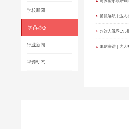
角膜塑形镜培训
学校新闻
扬帆远航 | 达
学员动态
@达人视界19
行业新闻
砥砺奋进 | 
视频动态