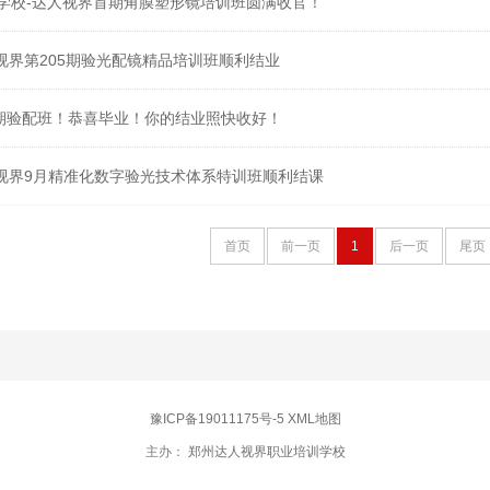
学校-达人视界首期角膜塑形镜培训班圆满收官！
人视界第205期验光配镜精品培训班顺利结业
5期验配班！恭喜毕业！你的结业照快收好！
达人视界9月精准化数字验光技术体系特训班顺利结课
首页
前一页
1
后一页
尾页
豫ICP备19011175号-5
XML地图
主办：
郑州达人视界职业培训学校