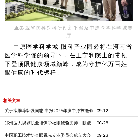
▲
参观省医科院科研创新平台及中原医学科学城展
厅
中原医学科学城
·眼科产业园必将在河南省
医学科学院的领导下，在王宁利院士的带领
下登顶眼健康领域巅峰，成为守护亿万百姓
眼健康的时代标杆。
相关文章
关于拟推荐郭强同志 申报2025年度中原技能领
09-12
军人才的公示
郑州达人视界职业培训学校眼镜验光师、眼镜
06-28
定配工 职业技能等级评价考试公告
中国职工技术协会眼视光专业委员会成立大会
09-23